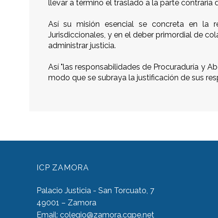
llevar a término el traslado a la parte contrar
Así su misión esencial se concreta en la r
Jurisdiccionales, y en el deber primordial de c
administrar justicia.
Así "las responsabilidades de Procuraduría y A
modo que se subraya la justificación de sus res
ICP ZAMORA
Palacio Justicia - San Torcuato, 7
49001 – Zamora
Email:
colegio@zamora.cgpe.net