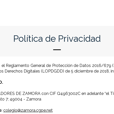
Inicio
Colegio
El Procurador
Servicios
Venta
Política de Privacidad
n el Reglamento General de Protección de Datos 2016/679 
los Derechos Digitales (LOPDGDD) de 5 diciembre de 2018, 
O.
RES DE ZAMORA con CIF Q4963002C en adelante “el Tit
ato 7; 49004 - Zamora
o
:
colegio@zamora.cgpe.net