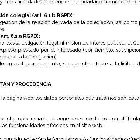
uyen las finalidades de atención al ciudadano, tramitación de 
ón colegial (art. 6.1.b RGPD):
gestión de la relación derivada de la colegiación, así como 
os.
rt. 6.1.a RGPD):
 exista obligación legal ni misión de interés público, el C
xpreso prestado por el interesado (por ejemplo, suscripción
uladas a la colegiación).
do en cualquier momento, sin que ello afecte a la licitud
TAN Y PROCEDENCIA.
la página web, los datos personales que tratamos son: datos 
por el propio usuario, al ponerse en contacto con el Titul
as funcionalidades ofrecidas en el sitio web.
, cumplimentación de formularios y/o funcionalidades ofrecid