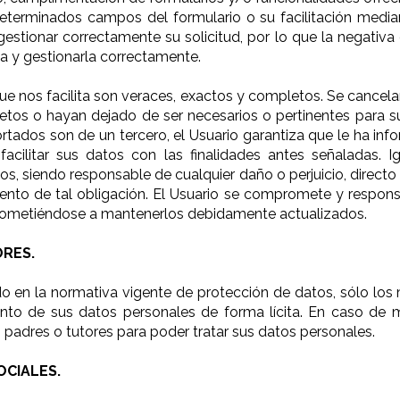
eterminados campos del formulario o su facilitación median
estionar correctamente su solicitud, por lo que la negativa d
la y gestionarla correctamente.
que nos facilita son veraces, exactos y completos. Se cancela
tos o hayan dejado de ser necesarios o pertinentes para su
rtados son de un tercero, el Usuario garantiza que le ha inf
facilitar sus datos con las finalidades antes señaladas. 
s, siendo responsable de cualquier daño o perjuicio, directo 
to de tal obligación. El Usuario se compromete y responsa
prometiéndose a mantenerlos debidamente actualizados.
RES.
do en la normativa vigente de protección de datos, sólo lo
ento de sus datos personales de forma lícita. En caso de 
 padres o tutores para poder tratar sus datos personales.
OCIALES.