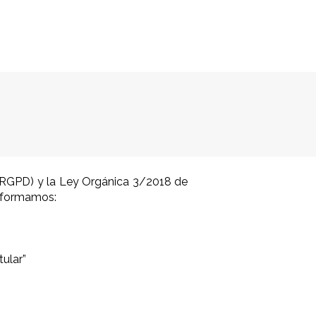
nilla Única
Enlaces
Noticias
Contacto
(RGPD) y la Ley Orgánica 3/2018 de
informamos:
ular”