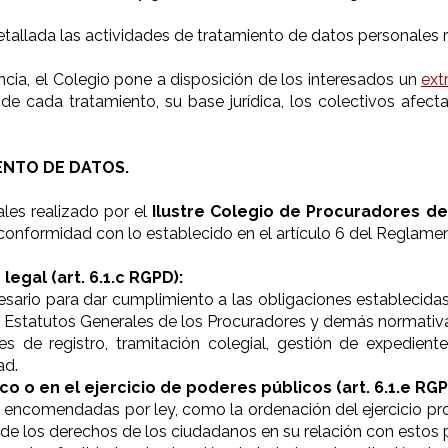
tallada las actividades de tratamiento de datos personales r
encia, el Colegio pone a disposición de los interesados un
ext
 de cada tratamiento, su base jurídica, los colectivos afect
ENTO DE DATOS.
ales realizado por el
Ilustre Colegio de Procuradores d
de conformidad con lo establecido en el artículo 6 del Regla
egal (art. 6.1.c RGPD):
esario para dar cumplimiento a las obligaciones establecidas
s Estatutos Generales de los Procuradores y demás normativa 
nes de registro, tramitación colegial, gestión de expedient
ad.
co o en el ejercicio de poderes públicos (art. 6.1.e RGP
s encomendadas por ley, como la ordenación del ejercicio prof
 de los derechos de los ciudadanos en su relación con estos 